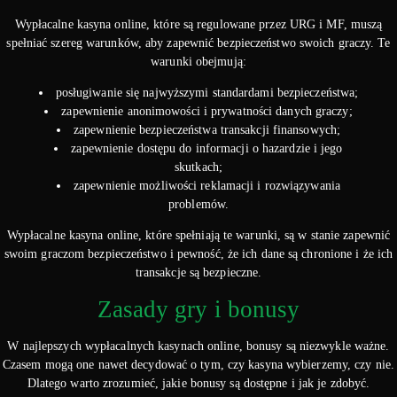
Wypłacalne kasyna online, które są regulowane przez URG i MF, muszą
spełniać szereg warunków, aby zapewnić bezpieczeństwo swoich graczy. Te
warunki obejmują:
posługiwanie się najwyższymi standardami bezpieczeństwa;
zapewnienie anonimowości i prywatności danych graczy;
zapewnienie bezpieczeństwa transakcji finansowych;
zapewnienie dostępu do informacji o hazardzie i jego
skutkach;
zapewnienie możliwości reklamacji i rozwiązywania
problemów.
Wypłacalne kasyna online, które spełniają te warunki, są w stanie zapewnić
swoim graczom bezpieczeństwo i pewność, że ich dane są chronione i że ich
transakcje są bezpieczne.
Zasady gry i bonusy
W najlepszych wypłacalnych kasynach online, bonusy są niezwykle ważne.
Czasem mogą one nawet decydować o tym, czy kasyna wybierzemy, czy nie.
Dlatego warto zrozumieć, jakie bonusy są dostępne i jak je zdobyć.