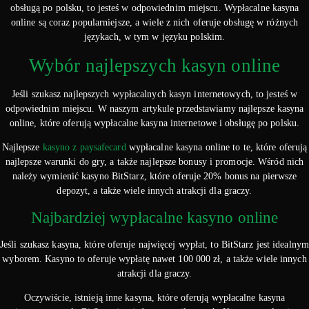
obsługą po polsku, to jesteś w odpowiednim miejscu. Wypłacalne kasyna
online są coraz popularniejsze, a wiele z nich oferuje obsługę w różnych
językach, w tym w języku polskim.
Wybór najlepszych kasyn online
Jeśli szukasz najlepszych wypłacalnych kasyn internetowych, to jesteś w
odpowiednim miejscu. W naszym artykule przedstawiamy najlepsze kasyna
online, które oferują wypłacalne kasyna internetowe i obsługę po polsku.
Najlepsze
kasyno z paysafecard
wypłacalne kasyna online to te, które oferują
najlepsze warunki do gry, a także najlepsze bonusy i promocje. Wśród nich
należy wymienić kasyno BitStarz, które oferuje 20% bonus na pierwsze
depozyt, a także wiele innych atrakcji dla graczy.
Najbardziej wypłacalne kasyno online
Jeśli szukasz kasyna, które oferuje najwięcej wypłat, to BitStarz jest idealnym
wyborem. Kasyno to oferuje wypłatę nawet 100 000 zł, a także wiele innych
atrakcji dla graczy.
Oczywiście, istnieją inne kasyna, które oferują wypłacalne kasyna