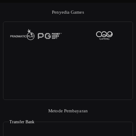
Penyedia Games
Metode Pembayaran
Transfer Bank