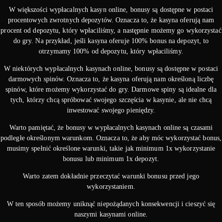
W większości wypłacalnych kasyn online, bonusy są dostępne w postaci
procentowych zwrotnych depozytów. Oznacza to, że kasyna oferują nam
procent od depozytu, który wpłaciliśmy, a następnie możemy go wykorzystać
do gry. Na przykład, jeśli kasyna oferuje 100% bonus na depozyt, to
otrzymamy 100% od depozytu, który wpłaciliśmy.
W niektórych wypłacalnych kasynach online, bonusy są dostępne w postaci
darmowych spinów. Oznacza to, że kasyna oferują nam określoną liczbę
spinów, które możemy wykorzystać do gry. Darmowe spiny są idealne dla
tych, którzy chcą spróbować swojego szczęścia w kasynie, ale nie chcą
inwestować swojego pieniędzy.
Warto pamiętać, że bonusy w wypłacalnych kasynach online są czasami
podległe określonym warunkom. Oznacza to, że aby móc wykorzystać bonus,
musimy spełnić określone warunki, takie jak minimum 1x wykorzystanie
bonusu lub minimum 1x depozyt.
Warto zatem dokładnie przeczytać warunki bonusu przed jego
wykorzystaniem.
W ten sposób możemy uniknąć niepożądanych konsekwencji i cieszyć się
naszymi kasynami online.