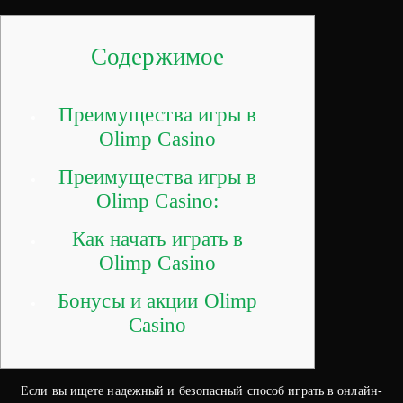
Содержимое
Преимущества игры в
Olimp Casino
Преимущества игры в
Olimp Casino:
Как начать играть в
Olimp Casino
Бонусы и акции Olimp
Casino
Если вы ищете надежный и безопасный способ играть в онлайн-