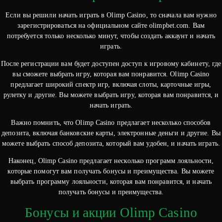
Если вы решили начать играть в Olimp Casino, то сначала вам нужно
зарегистрироваться на официальном сайте olimpbet.com. Вам
потребуется только несколько минут, чтобы создать аккаунт и начать
играть.
После регистрации вам будет доступен доступ к игровому кабинету, где
вы сможете выбрать игру, которая вам понравится. Olimp Casino
предлагает широкий спектр игр, включая слоты, карточные игры,
рулетку и другие. Вы можете выбрать игру, которая вам понравится, и
начать играть.
Важно помнить, что Olimp Casino предлагает несколько способов
депозита, включая банковские карты, электронные деньги и другие. Вы
можете выбрать способ депозита, который вам удобен, и начать играть.
Наконец, Olimp Casino предлагает несколько программ лояльности,
которые помогут вам получать бонусы и преимущества. Вы можете
выбрать программу лояльности, которая вам понравится, и начать
получать бонусы и преимущества.
Бонусы и акции Olimp Casino