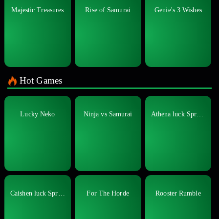
Majestic Treasures
Rise of Samurai
Genie's 3 Wishes
Hot Games
Lucky Neko
Ninja vs Samurai
Athena luck Spread
Caishen luck Spread
For The Horde
Rooster Rumble