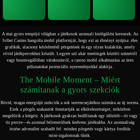
A mai gyors tempójú világban a játékosok azonnali kielégülést keresnek. Az
Ivibet Casino hangolta mobil platformját, hogy ezt az élményt nyújtsa: éles
grafikák, alacsony késleltetésű pörgetések és egy olyan kialakítás, amely
rövid játékpercekhez készült. Legyen szó akár meetingek közötti szünetről
vagy buszmegállóban várakozásról, a casino mobil alkalmazása az üres
pillanatokat potenciális nyereményekké alakítja.
The Mobile Moment – Miért
számítanak a gyors szekciók
Rövid, magas energiájú szekciók a sok szerencsejátékos számára az új norma.
Ezek a pörgős szakaszok fenntartják az elkötelezettséget, miközben
megelőzik a kiégést. A játékosok gyakran beállítanak egy időzítőt—öt vagy
tíz percre—és azonnal belemerülnek kedvenc játékukba. Az azonnaliság
érzése adrenalint szabadít fel: minden pörgetés vagy kártya fordítás
mini‑izgalomnak tűnik.