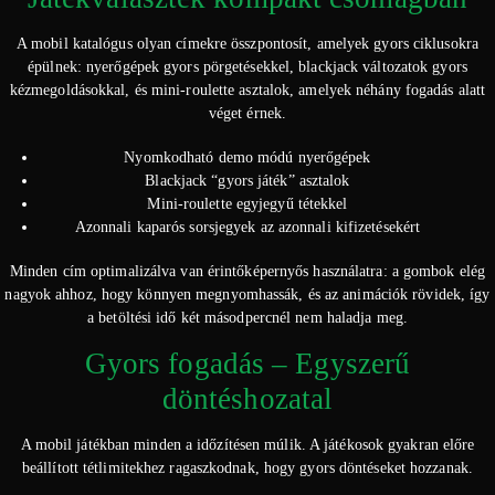
A mobil katalógus olyan címekre összpontosít, amelyek gyors ciklusokra
épülnek: nyerőgépek gyors pörgetésekkel, blackjack változatok gyors
kézmegoldásokkal, és mini‑roulette asztalok, amelyek néhány fogadás alatt
véget érnek.
Nyomkodható demo módú nyerőgépek
Blackjack “gyors játék” asztalok
Mini‑roulette egyjegyű tétekkel
Azonnali kaparós sorsjegyek az azonnali kifizetésekért
Minden cím optimalizálva van érintőképernyős használatra: a gombok elég
nagyok ahhoz, hogy könnyen megnyomhassák, és az animációk rövidek, így
a betöltési idő két másodpercnél nem haladja meg.
Gyors fogadás – Egyszerű
döntéshozatal
A mobil játékban minden a időzítésen múlik. A játékosok gyakran előre
beállított tétlimitekhez ragaszkodnak, hogy gyors döntéseket hozzanak.