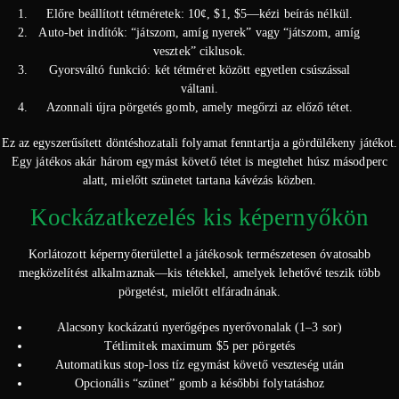
Előre beállított tétméretek: 10¢, $1, $5—kézi beírás nélkül.
Auto‑bet indítók: “játszom, amíg nyerek” vagy “játszom, amíg
vesztek” ciklusok.
Gyorsváltó funkció: két tétméret között egyetlen csúszással
váltani.
Azonnali újra pörgetés gomb, amely megőrzi az előző tétet.
Ez az egyszerűsített döntéshozatali folyamat fenntartja a gördülékeny játékot.
Egy játékos akár három egymást követő tétet is megtehet húsz másodperc
alatt, mielőtt szünetet tartana kávézás közben.
Kockázatkezelés kis képernyőkön
Korlátozott képernyőterülettel a játékosok természetesen óvatosabb
megközelítést alkalmaznak—kis tétekkel, amelyek lehetővé teszik több
pörgetést, mielőtt elfáradnának.
Alacsony kockázatú nyerőgépes nyerővonalak (1–3 sor)
Tétlimitek maximum $5 per pörgetés
Automatikus stop‑loss tíz egymást követő veszteség után
Opcionális “szünet” gomb a későbbi folytatáshoz