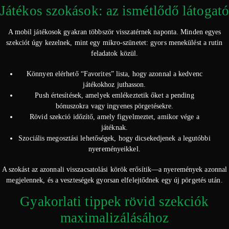
Játékos szokások: az ismétlődő látogató
A mobil játékosok gyakran többször visszatérnek naponta. Minden egyes
szekciót úgy kezelnek, mint egy mikro‑szünetet: gyors menekülést a rutin
feladatok közül.
Könnyen elérhető “Favorites” lista, hogy azonnal a kedvenc
játékokhoz juthasson.
Push értesítések, amelyek emlékeztetik őket a pending
bónuszokra vagy ingyenes pörgetésekre.
Rövid szekció időzítő, amely figyelmeztet, amikor vége a
játéknak.
Szociális megosztási lehetőségek, hogy dicsekedjenek a legutóbbi
nyereményeikkel.
A szokást az azonnali visszacsatolási körök erősítik—a nyeremények azonnal
megjelennek, és a veszteségek gyorsan elfelejtődnek egy új pörgetés után.
Gyakorlati tippek rövid szekciók
maximalizálásához