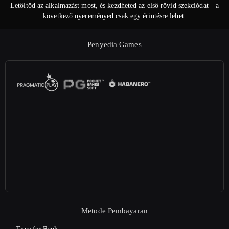
Letöltöd az alkalmazást most, és kezdheted az első rövid szekciódat—a
következő nyereményed csak egy érintésre lehet.
Penyedia Games
Metode Pembayaran