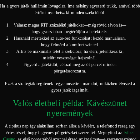
Ha a gyors játék hullámán lovagolsz, íme néhány egyszerű trükk, amivel több
értéket nyerhetsz ki minden szekcióból:
Válassz magas RTP százalékú játékokat—még rövid távon is—
hogy gyorsabban megtérüljön a befektetés.
Használd mértékkel az auto‑bet funkciókat; kezdd manuálisan,
hogy felmérd a komfort szinted.
Állíts be maximális tétet a szekcióra; ha eléri, jelentkezz ki,
mielőtt veszteséget hajszolnál.
Figyeld a játékidőt; célozd meg az öt percet minden
pörgetéssorozatra.
Ezek a stratégiák segítenek fegyelmezetten maradni, miközben élvezed a
gyors játék izgalmát.
Valós életbeli példa: Kávészünet
nyeremények
A tipikus nap így alakulhat: sorban állsz a kávéért, a telefonod rezeg egy
értesítéssel, hogy ingyenes pörgetéseket szerzettél. Megnyitod az
Ivibet
Casino
, az első pörgetésből azonnal érzed az izgalmat—a szerencseszámod